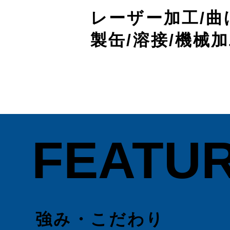
レーザー加工/曲
製缶/​溶接/機械
FEATU
強み・こだわり