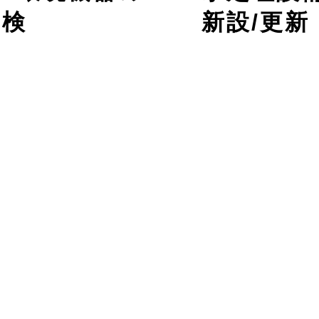
点検
​新設/更新