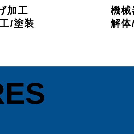
げ加工
機械
加工/塗装
解体
RES